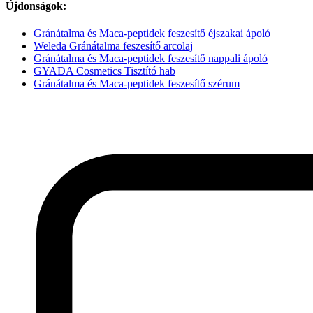
Újdonságok:
Gránátalma és Maca-peptidek feszesítő éjszakai ápoló
Weleda Gránátalma feszesítő arcolaj
Gránátalma és Maca-peptidek feszesítő nappali ápoló
GYADA Cosmetics Tisztító hab
Gránátalma és Maca-peptidek feszesítő szérum