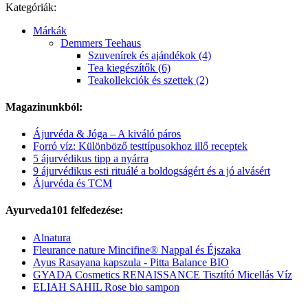
Kategóriák:
Márkák
Demmers Teehaus
Szuvenírek és ajándékok (4)
Tea kiegészítők (6)
Teakollekciók és szettek (2)
Magazinunkból:
Ájurvéda & Jóga – A kiváló páros
Forró víz: Különböző testtípusokhoz illő receptek
5 ájurvédikus tipp a nyárra
9 ájurvédikus esti rituálé a boldogságért és a jó alvásért
Ájurvéda és TCM
Ayurveda101 felfedezése:
Alnatura
Fleurance nature Mincifine® Nappal és Éjszaka
Ayus Rasayana kapszula - Pitta Balance BIO
GYADA Cosmetics RENAISSANCE Tisztító Micellás Víz
ELIAH SAHIL Rose bio sampon