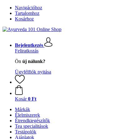
Navigációhoz
Tartalomhoz
Kosárhoz
Bejelentkezés
Feliratkozás
Ön
új nálunk?
Ügyfélfiók nyitása
Kosár
0 Ft
Márkák
Élelmiszerek
Étrendkiegészítők
Tea specialitások
Testápolók
Ajánlatok