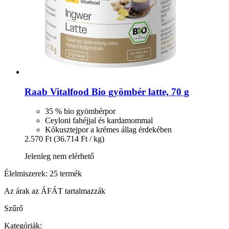
Raab Vitalfood
Bio gyömbér latte, 70 g
35 % bio gyömbérpor
Ceyloni fahéjjal és kardamommal
Kókusztejpor a krémes állag érdekében
2.570 Ft
(36.714 Ft / kg)
Jelenleg nem elérhető
Élelmiszerek: 25 termék
Az árak az ÁFÁT tartalmazzák
Szűrő
Kategóriák: