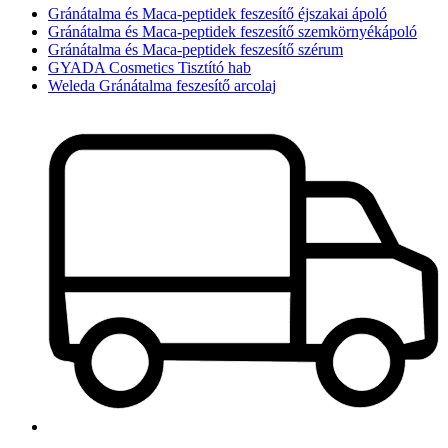
Gránátalma és Maca-peptidek feszesítő éjszakai ápoló
Gránátalma és Maca-peptidek feszesítő szemkörnyékápoló
Gránátalma és Maca-peptidek feszesítő szérum
GYADA Cosmetics Tisztító hab
Weleda Gránátalma feszesítő arcolaj