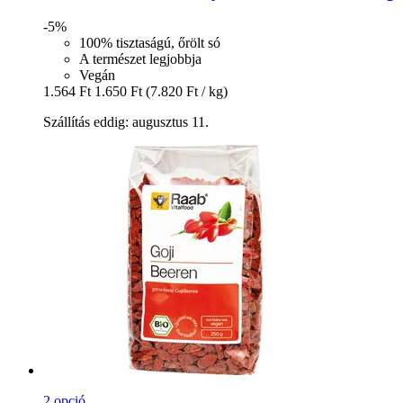
-5%
100% tisztaságú, őrölt só
A természet legjobbja
Vegán
1.564 Ft
1.650 Ft
(7.820 Ft / kg)
Szállítás eddig: augusztus 11.
2 opció