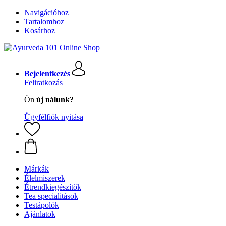
Navigációhoz
Tartalomhoz
Kosárhoz
Bejelentkezés
Feliratkozás
Ön
új nálunk?
Ügyfélfiók nyitása
Márkák
Élelmiszerek
Étrendkiegészítők
Tea specialitások
Testápolók
Ajánlatok