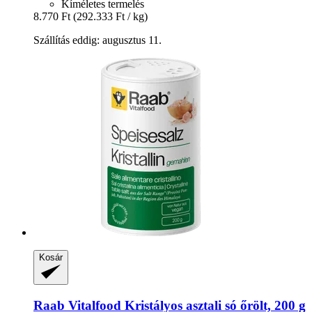
Kíméletes termelés
8.770 Ft
(292.333 Ft / kg)
Szállítás eddig: augusztus 11.
Kosár
Raab Vitalfood
Kristályos asztali só őrölt, 200 g