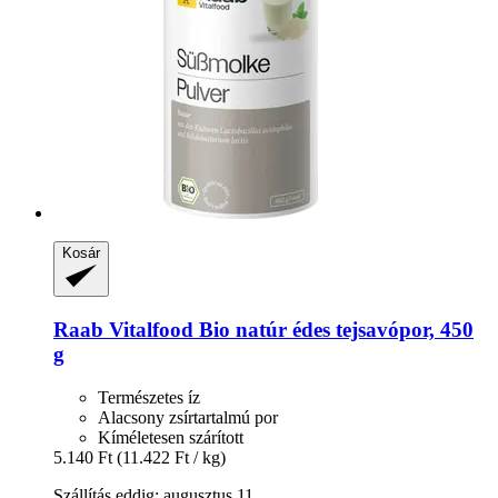
Kosár
Raab Vitalfood
Bio natúr édes tejsavópor, 450
g
Természetes íz
Alacsony zsírtartalmú por
Kíméletesen szárított
5.140 Ft
(11.422 Ft / kg)
Szállítás eddig: augusztus 11.