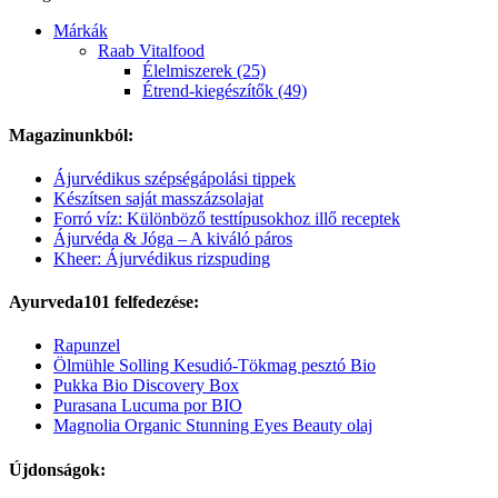
Márkák
Raab Vitalfood
Élelmiszerek (25)
Étrend-kiegészítők (49)
Magazinunkból:
Ájurvédikus szépségápolási tippek
Készítsen saját masszázsolajat
Forró víz: Különböző testtípusokhoz illő receptek
Ájurvéda & Jóga – A kiváló páros
Kheer: Ájurvédikus rizspuding
Ayurveda101 felfedezése:
Rapunzel
Ölmühle Solling Kesudió-Tökmag pesztó Bio
Pukka Bio Discovery Box
Purasana Lucuma por BIO
Magnolia Organic Stunning Eyes Beauty olaj
Újdonságok: