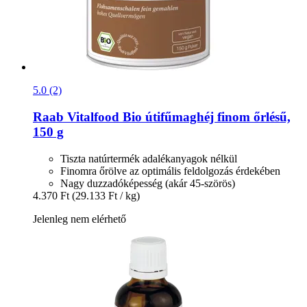
5.0 (2)
Raab Vitalfood
Bio útifűmaghéj finom őrlésű,
150 g
Tiszta natúrtermék adalékanyagok nélkül
Finomra őrölve az optimális feldolgozás érdekében
Nagy duzzadóképesség (akár 45-szörös)
4.370 Ft
(29.133 Ft / kg)
Jelenleg nem elérhető