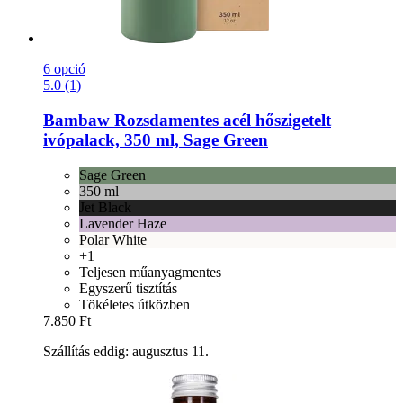
6 opció
5.0 (1)
Bambaw
Rozsdamentes acél hőszigetelt
ivópalack, 350 ml, Sage Green
Sage Green
350 ml
Jet Black
Lavender Haze
Polar White
+1
Teljesen műanyagmentes
Egyszerű tisztítás
Tökéletes útközben
7.850 Ft
Szállítás eddig: augusztus 11.