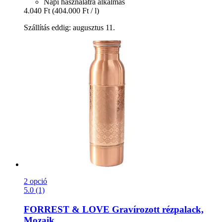
Napi használatra alkalmas
4.040 Ft
(404.000 Ft / l)
Szállítás eddig: augusztus 11.
2 opció
5.0 (1)
FORREST & LOVE
Gravírozott rézpalack,
Mozaik