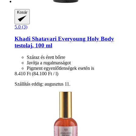
Kosár
5.0 (3)
Khadi
Shatavari Everyoung Holy Body
testolaj, 100 ml
Száraz és érett bőrre
Javítja a rugalmasságot
Pigment egyenlőtlenségek esetén is
8.410 Ft
(84.100 Ft / l)
Szállítás eddig: augusztus 11.