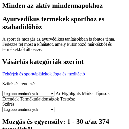
Minden az aktív mindennapokhoz
Ayurvédikus termékek sporthoz és
szabadidőhöz
A sport és mozgás az ayurvédikus tanításokban is fontos téma.
Fedezze fel most a kínálatot, amely különböző márkákból és
termékekből áll össze.
Vásárlás kategóriák szerint
Fehérjék és sporttáplálékok
Jóga és meditáció
Szűrés és rendezés
Ár
Highlights
Márka
Típusok
Étrendek
Terméktulajdonságok
Testrész
Szűrés
Mozgás és egyensúly: 1 - 30 a/az 374