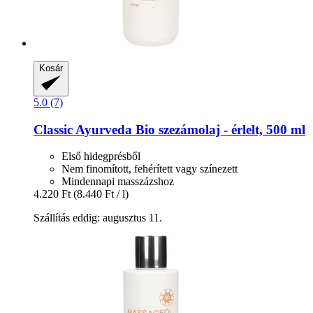
Kosár
5.0 (7)
Classic Ayurveda
Bio szezámolaj -​ érlelt, 500 ml
Első hidegprésből
Nem finomított, fehérített vagy színezett
Mindennapi masszázshoz
4.220 Ft
(8.440 Ft / l)
Szállítás eddig: augusztus 11.