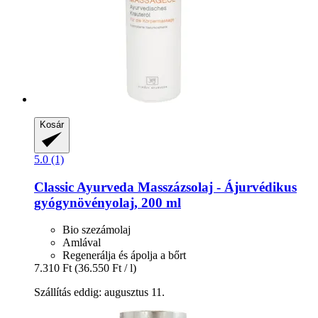
Kosár
5.0 (1)
Classic Ayurveda
Masszázsolaj -​ Ájurvédikus
gyógynövényolaj, 200 ml
Bio szezámolaj
Amlával
Regenerálja és ápolja a bőrt
7.310 Ft
(36.550 Ft / l)
Szállítás eddig: augusztus 11.