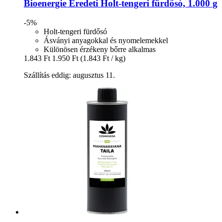
Bioenergie
Eredeti Holt-​tengeri fürdősó, 1.000 g
-5%
Holt-tengeri fürdősó
Ásványi anyagokkal és nyomelemekkel
Különösen érzékeny bőrre alkalmas
1.843 Ft
1.950 Ft
(1.843 Ft / kg)
Szállítás eddig: augusztus 11.