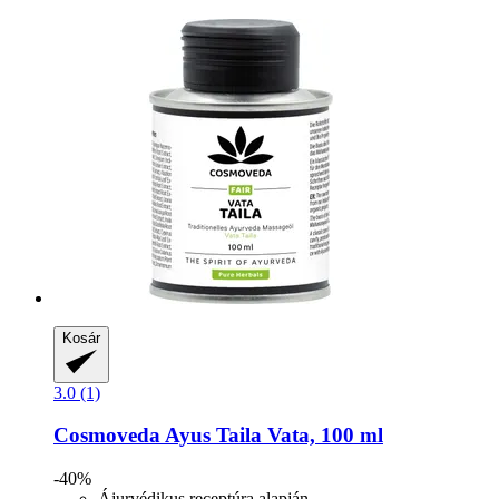
Kosár
3.0 (1)
Cosmoveda
Ayus Taila Vata, 100 ml
-40%
Ájurvédikus receptúra alapján