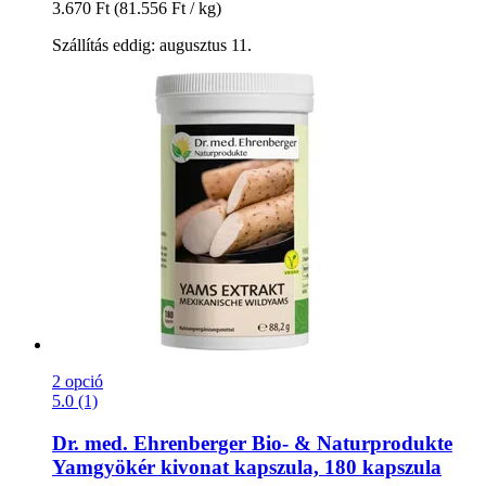
3.670 Ft
(81.556 Ft / kg)
Szállítás eddig: augusztus 11.
2 opció
5.0 (1)
Dr. med. Ehrenberger Bio- & Naturprodukte
Yamgyökér kivonat kapszula, 180 kapszula