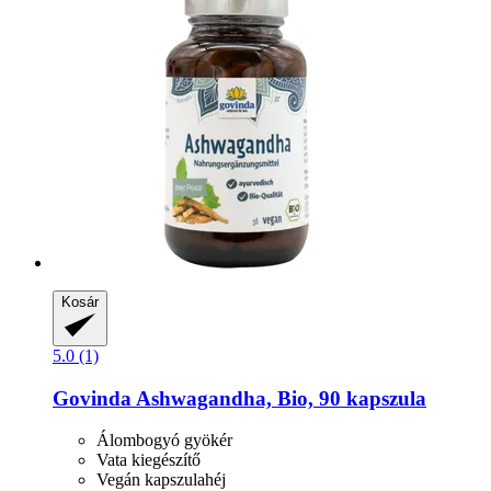
Kosár
5.0 (1)
Govinda
Ashwagandha, Bio, 90 kapszula
Álombogyó gyökér
Vata kiegészítő
Vegán kapszulahéj