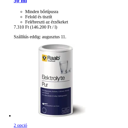
50 ml
Minden bőrtípusra
Felold és tisztít
Felébreszti az érzékeket
7.310 Ft
(146.200 Ft / l)
Szállítás eddig: augusztus 11.
2 opció