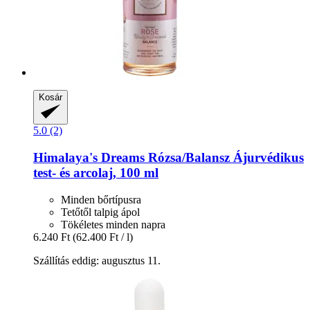
Kosár
5.0 (2)
Himalaya's Dreams
Rózsa/Balansz Ájurvédikus
test-​ és arcolaj, 100 ml
Minden bőrtípusra
Tetőtől talpig ápol
Tökéletes minden napra
6.240 Ft
(62.400 Ft / l)
Szállítás eddig: augusztus 11.