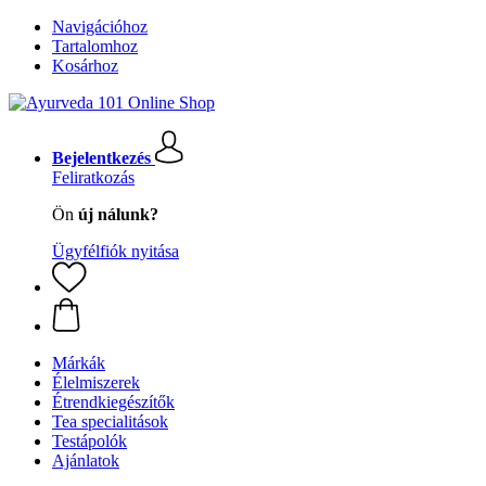
Navigációhoz
Tartalomhoz
Kosárhoz
Bejelentkezés
Feliratkozás
Ön
új nálunk?
Ügyfélfiók nyitása
Márkák
Élelmiszerek
Étrendkiegészítők
Tea specialitások
Testápolók
Ajánlatok