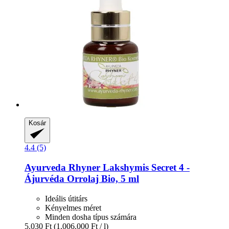
Kosár
4.4 (5)
Ayurveda Rhyner
Lakshymis Secret 4 -​
Ájurvéda Orrolaj Bio, 5 ml
Ideális útitárs
Kényelmes méret
Minden dosha típus számára
5.030 Ft
(1.006.000 Ft / l)