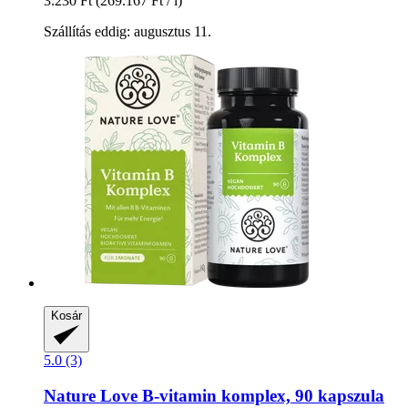
3.230 Ft
(269.167 Ft / l)
Szállítás eddig: augusztus 11.
Kosár
5.0 (3)
Nature Love
B-​vitamin komplex, 90 kapszula