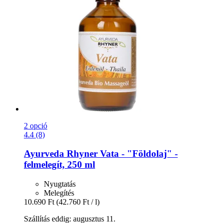
2 opció
4.4 (8)
Ayurveda Rhyner
Vata -​ "Földolaj" -​
felmelegít, 250 ml
Nyugtatás
Melegítés
10.690 Ft
(42.760 Ft / l)
Szállítás eddig: augusztus 11.