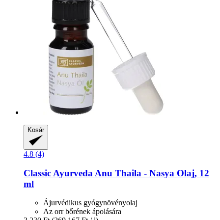
Kosár
4.8 (4)
Classic Ayurveda
Anu Thaila -​ Nasya Olaj, 12
ml
Ájurvédikus gyógynövényolaj
Az orr bőrének ápolására