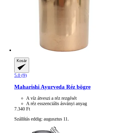
Kosár
5.0 (9)
Maharishi Ayurveda
Réz bögre
A víz átveszi a réz rezgését
A réz esszenciális ásványi anyag
7.340 Ft
Szállítás eddig: augusztus 11.