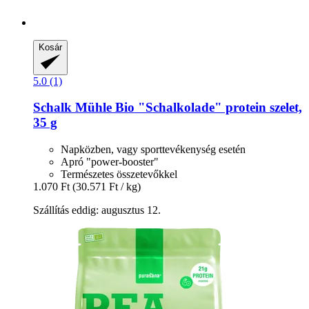
Kosár
5.0 (1)
Schalk Mühle
Bio "Schalkolade" protein szelet,
35 g
Napközben, vagy sporttevékenység esetén
Apró "power-booster"
Természetes összetevőkkel
1.070 Ft
(30.571 Ft / kg)
Szállítás eddig: augusztus 12.