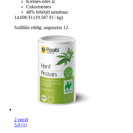
Krémes-édes íz
Cukormentes
48% fehérjét tartalmaz
14.690 Ft
(19.587 Ft / kg)
Szállítás eddig: augusztus 12.
2 opció
5.0 (1)