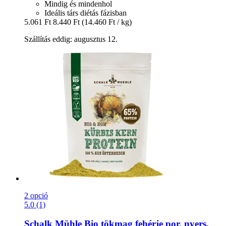
Mindig és mindenhol
Ideális társ diétás fázisban
5.061 Ft
8.440 Ft
(14.460 Ft / kg)
Szállítás eddig: augusztus 12.
2 opció
5.0 (1)
Schalk Mühle
Bio tökmag fehérje por, nyers,