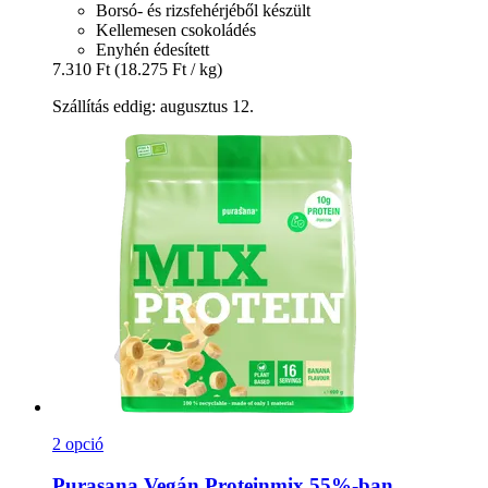
Borsó- és rizsfehérjéből készült
Kellemesen csokoládés
Enyhén édesített
7.310 Ft
(18.275 Ft / kg)
Szállítás eddig: augusztus 12.
2 opció
Purasana
Vegán Proteinmix 55%-​ban