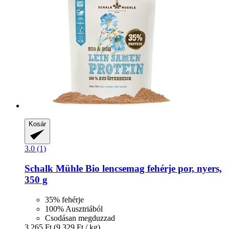
Kosár
3.0 (1)
Schalk Mühle
Bio lencsemag fehérje por, nyers,
350 g
35% fehérje
100% Ausztriából
Csodásan megduzzad
3.265 Ft
(9.329 Ft / kg)