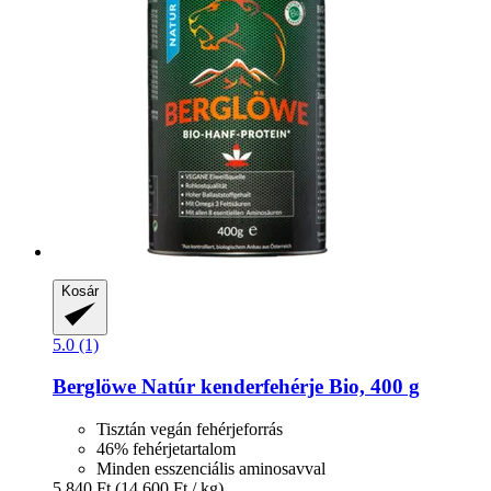
Kosár
5.0 (1)
Berglöwe
Natúr kenderfehérje Bio, 400 g
Tisztán vegán fehérjeforrás
46% fehérjetartalom
Minden esszenciális aminosavval
5.840 Ft
(14.600 Ft / kg)