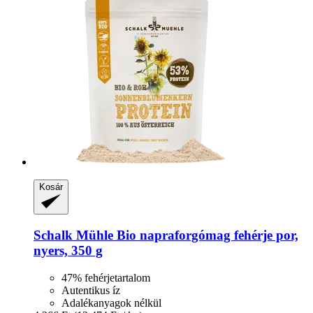
Kosár
Schalk Mühle
Bio napraforgómag fehérje por,
nyers, 350 g
47% fehérjetartalom
Autentikus íz
Adalékanyagok nélkül