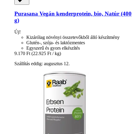
Purasana
Vegán kenderprotein, bio, Natúr (400
g)
Új!
Kizárólag növényi összetevőkből álló készítmény
Glutén-, szója- és laktózmentes
Egyszerű és gyors elkészítés
9.170 Ft
(22.925 Ft / kg)
Szállítás eddig: augusztus 12.