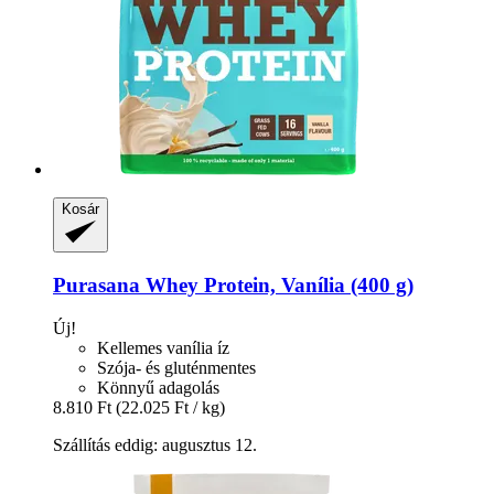
Kosár
Purasana
Whey Protein, Vanília (400 g)
Új!
Kellemes vanília íz
Szója- és gluténmentes
Könnyű adagolás
8.810 Ft
(22.025 Ft / kg)
Szállítás eddig: augusztus 12.