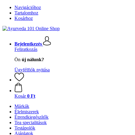
Navigációhoz
Tartalomhoz
Kosárhoz
Bejelentkezés
Feliratkozás
Ön
új nálunk?
Ügyfélfiók nyitása
Kosár
0 Ft
Márkák
Élelmiszerek
Étrendkiegészítők
Tea specialitások
Testápolók
Ajánlatok