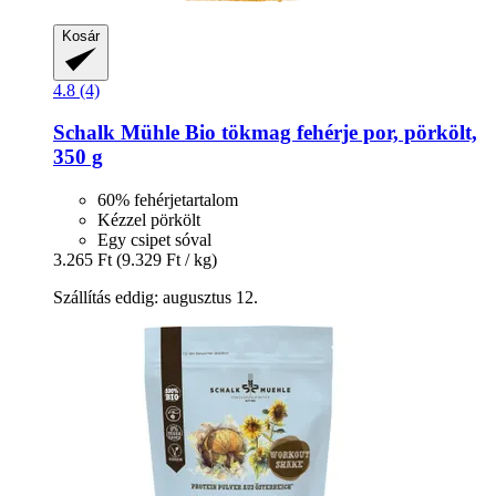
Kosár
4.8 (4)
Schalk Mühle
Bio tökmag fehérje por, pörkölt,
350 g
60% fehérjetartalom
Kézzel pörkölt
Egy csipet sóval
3.265 Ft
(9.329 Ft / kg)
Szállítás eddig: augusztus 12.