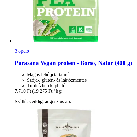
3 opció
Purasana
Vegán protein -​ Borsó, Natúr (400 g)
Magas fehérjetartalmú
Szója-, glutén- és laktózmentes
Több ízben kapható
7.710 Ft
(19.275 Ft / kg)
Szállítás eddig: augusztus 25.