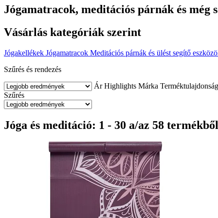
Jógamatracok, meditációs párnák és még so
Vásárlás kategóriák szerint
Jógakellékek
Jógamatracok
Meditációs párnák és ülést segítő eszköz
Szűrés és rendezés
Ár
Highlights
Márka
Terméktulajdonsá
Szűrés
Jóga és meditáció: 1 - 30 a/az 58 termékbő