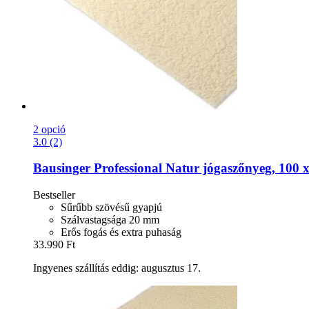
2 opció
3.0 (2)
Bausinger
Professional Natur jógaszőnyeg, 100 
Bestseller
Sűrűbb szövésű gyapjú
Szálvastagsága 20 mm
Erős fogás és extra puhaság
33.990 Ft
Ingyenes szállítás eddig: augusztus 17.