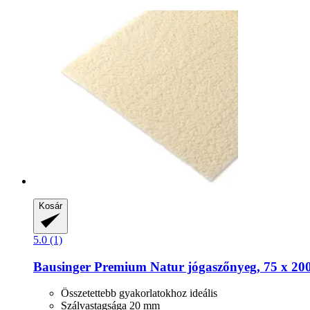
Kosár
5.0 (1)
Bausinger
Premium Natur jógaszőnyeg, 75 x 20
Összetettebb gyakorlatokhoz ideális
Szálvastagsága 20 mm