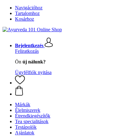
Navigációhoz
Tartalomhoz
Kosárhoz
Bejelentkezés
Feliratkozás
Ön
új nálunk?
Ügyfélfiók nyitása
Márkák
Élelmiszerek
Étrendkiegészítők
Tea specialitások
Testápolók
Ajánlatok