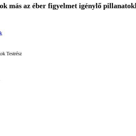
k más az éber figyelmet igénylő pillanatok
ök
gok
Testrész
l